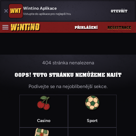
Wintino Aplikace
OTEVŘÍT
Vstupte do aplikace pro nejlepší hru
PŘIHLÁŠENÍ
REGISTRACE
404 stránka nenalezena
OOPS! TUTO STRÁNKU NEMŮŽEME NAJÍT
Podívejte se na nejoblíbenější sekce.
Casino
Sport