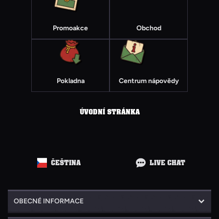
Promoakce
Obchod
Pokladna
Centrum nápovědy
ÚVODNÍ STRÁNKA
ČEŠTINA
LIVE CHAT
OBECNÉ INFORMACE