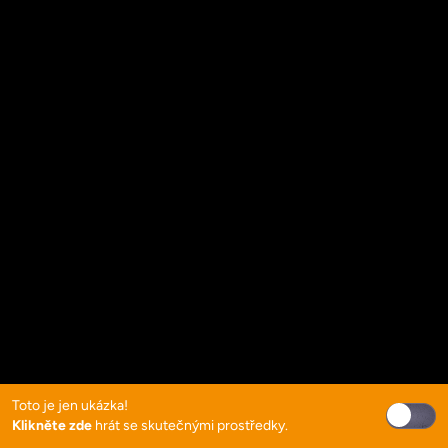
Toto je jen ukázka!
Klikněte zde
hrát se skutečnými prostředky.