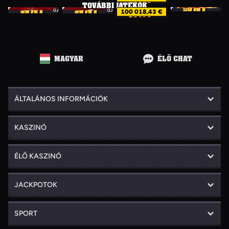
TOVÁBBI JÁTÉKOK
ÚJ
ÚJ
100 018,43 €
MAGYAR
ÉLŐ CHAT
ÁLTALÁNOS INFORMÁCIÓK
KASZINÓ
ÉLŐ KASZINÓ
JACKPOTOK
SPORT