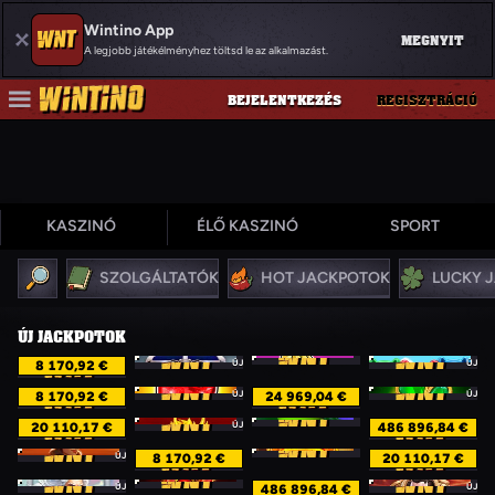
Wintino App
MEGNYIT
A legjobb játékélményhez töltsd le az alkalmazást.
BEJELENTKEZÉS
REGISZTRÁCIÓ
KASZINÓ
ÉLŐ KASZINÓ
SPORT
SZOLGÁLTATÓK
HOT JACKPOTOK
LUCKY 
ÚJ JACKPOTOK
ÚJ
ÚJ
ÚJ
8 170,92 €
ÚJ
ÚJ
ÚJ
ÚJ
8 170,92 €
24 969,04 €
ÚJ
20 110,17 €
486 896,84 €
ÚJ
ÚJ
8 170,92 €
20 110,17 €
ÚJ
ÚJ
486 896,84 €