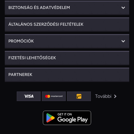
BIZTONSÁG ÉS ADATVÉDELEM
ÁLTALÁNOS SZERZŐDÉSI FELTÉTELEK
PROMÓCIÓK
FIZETÉSI LEHETŐSÉGEK
PARTNEREK
További