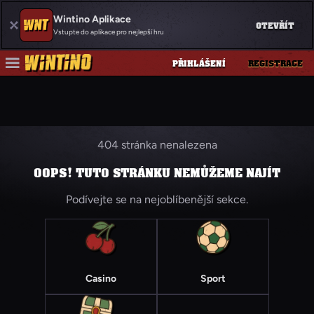
Wintino Aplikace
OTEVŘÍT
Vstupte do aplikace pro nejlepší hru
PŘIHLÁŠENÍ
REGISTRACE
404 stránka nenalezena
OOPS! TUTO STRÁNKU NEMŮŽEME NAJÍT
Podívejte se na nejoblíbenější sekce.
Casino
Sport