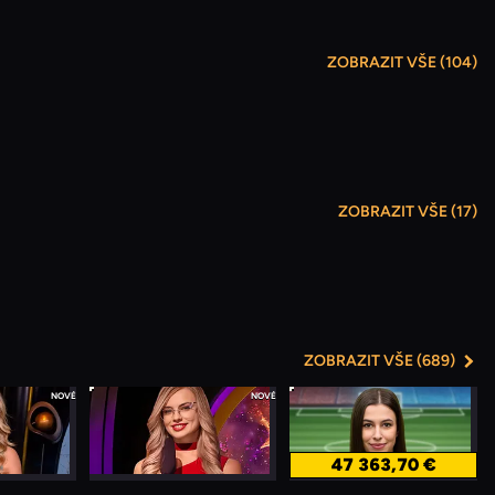
ZOBRAZIT VŠE (104)
ZOBRAZIT VŠE (17)
ZOBRAZIT VŠE (689)
NOVÉ
NOVÉ
47 363,70 €