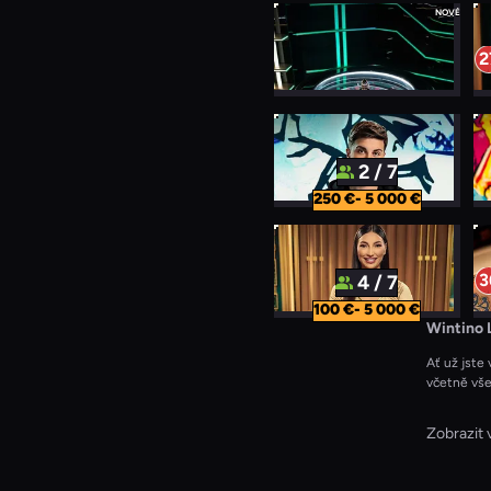
NOVÉ
34
30
26
24
16
34
27
26
2
1
2
1
2 / 7
250 €
- 5 000 €
3
4 / 7
100 €
- 5 000 €
1
Wintino L
1
Ať už jste
včetně vše
Proč byst
Zobrazit 
Existuje m