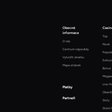
Za prvé
krupiér
Za druh
vše, co
A koneč
něco, 
Obecné
Casin
Wintino –
informace
Top
Jakmile se
O nás
Nové
Herní sho
Centrum nápovědy
Populá
Neváhejte 
Vytvořit zkratku
streamován
Exkluzi
bonusovým
Mapa stránek
Bonus 
Live stoly
Megaw
Hrajte poke
Live H
Mezinárodn
Platby
Okamži
Cestujte p
Partneři
jazyce. Se
Sloty
Wintino C
Stolní 