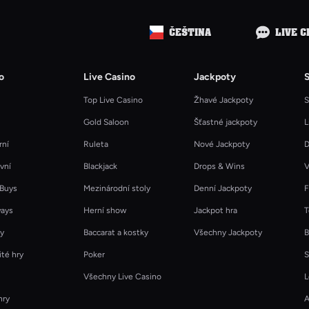
, hry v reálném čase nabízejí společenský zážitek. Můžete hrát a soutěžit s ostat
a.
é, live hry jsou známé svou transparentností. Jelikož vidíte, jak krupiér rozdává k
ČEŠTINA
LIVE C
 se děje, v reálném čase.
ně, jsou super zábavné! Zatímco automaty bývají trochu repetitivní, s live hrami z
co vás doslova odfoukne!
o
Live Casino
Jackpoty
 hry pro dokonalý herní zážitek
Top Live Casino
Žhavé Jackpoty
S
 stanete členem, můžete hrát všechny naše dostupné hry. K dispozici jsou stovky 
Gold Saloon
Šťastné jackpoty
L
w
rní
Ruleta
Nové Jackpoty
D
a prozkoumejte naši kolekci herních show. Je tu spousta her k objevování a jsme si
y live ze studia a mají moderátora, který hru řídí. Jsou známé především svými net
vní
Blackjack
Drops & Wins
V
i hrami.
Buys
Mezinárodní stoly
Denní Jackpoty
F
ays
Herní show
Jackpot hra
T
r, blackjack, ruletu a baccarat s živým krupiérem a ostatními členy. K dispozici jso
ry
Baccarat a kostky
Všechny Jackpoty
B
í stoly
té hry
Poker
S
o světě z pohodlí svého domova díky našim mezinárodním stolům. Hrajte klasické 
znamte se s novými formáty her z různých zemí.
Všechny Live Casino
L
asino Live: Připojte se nyní a začněte hrát
hry
A