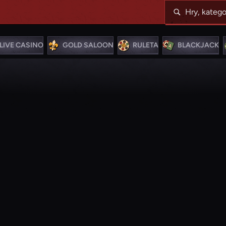
Hry, katego
 LIVE CASINO
GOLD SALOON
RULETA
BLACKJACK