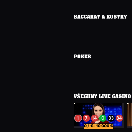
BACCARAT A KOSTKY
POKER
VŠECHNY LIVE CASINO
1
7
14
0
33
34
0,1 €
- 10 000 €
24
28
7
3
9
34