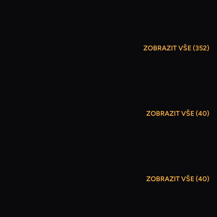
ZOBRAZIT VŠE (352)
ZOBRAZIT VŠE (40)
ZOBRAZIT VŠE (40)