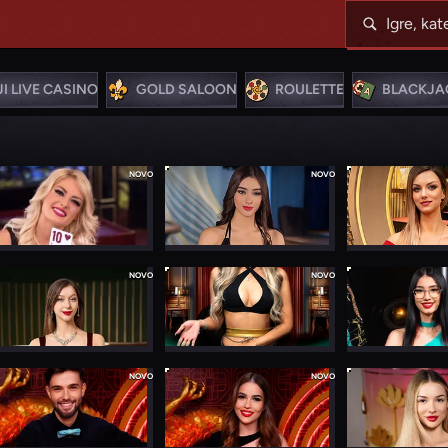
Igre, kat
I LIVE CASINO
GOLD SALOON
ROULETTE
BLACKJA
NOVO
NOVO
NOVO
NOVO
NOVO
NOVO