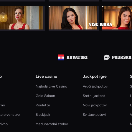
VIŠE IGARA
HRVATSKI
PODRŠKA 
o
Live casino
Jackpot igre
S
Najbolji Live Casino
Vrući jackpotovi
S
Gold Saloon
Sretni jackpot
L
rno
Roulette
Novi jackpotovi
U
ko prvenstvo
Blackjack
Svi Jackpotovi
V
zivno
Međunarodni stolovi