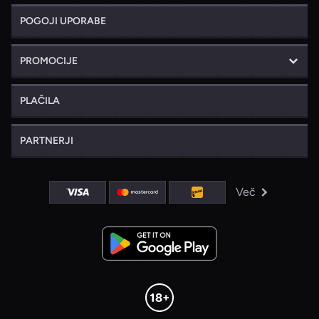
POGOJI UPORABE
PROMOCIJE
PLAČILA
PARTNERJI
Več