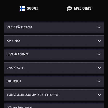
SUOMI
LIVE CHAT
YLEISTÄ TIETOA
KASINO
LIVE-KASINO
JACKPOTIT
URHEILU
TURVALLISUUS JA YKSITYISYYS