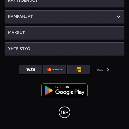
KÄYTTÖEHDOT
KAMPANJAT
MAKSUT
YHTEISTYÖ
Lisää