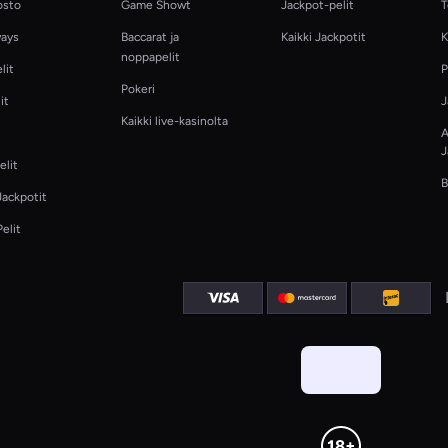
osto
Game Showt
Jackpot-pelit
T
ays
Baccarat ja
Kaikki Jackpotit
K
noppapelit
lit
P
Pokeri
it
J
Kaikki live-kasinolta
A
J
elit
B
Jackpotit
Pelit