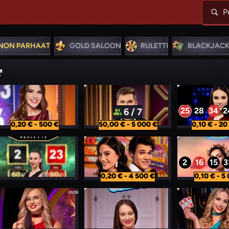
P
INON PARHAAT
GOLD SALOON
RULETTI
BLACKJAC
T
25
28
34
2
6 / 7
0,20 € - 500 €
50,00 € - 5 000 €
0,10 € - 2
5
26
24
1
8
11
24
1
4
19
2
16
15
3
0,20 € - 4 500 €
0,10 € - 5
32
34
26
1
UUSI
19
7
27
21
4