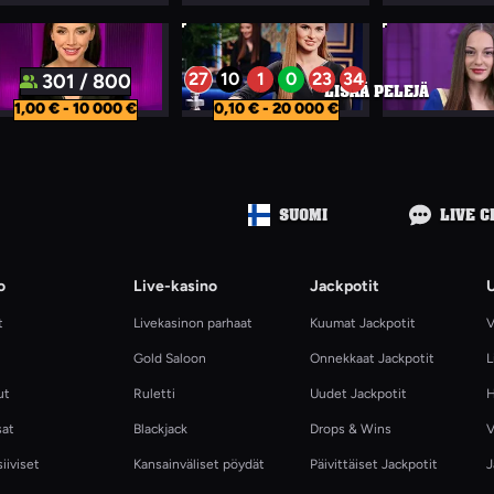
27
10
1
0
23
34
301 / 800
LISÄÄ PELEJÄ
1,00 € - 10 000 €
0,10 € - 20 000 €
23
29
19
17
23
29
6
6
27
7
34
14
4
5
SUOMI
LIVE C
o
Live-kasino
Jackpotit
U
t
Livekasinon parhaat
Kuumat Jackpotit
V
Gold Saloon
Onnekkaat Jackpotit
L
ut
Ruletti
Uudet Jackpotit
H
at
Blackjack
Drops & Wins
V
iiviset
Kansainväliset pöydät
Päivittäiset Jackpotit
J