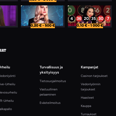
4
36
20
35
30
7
0,20 € - 500 €
0,10 € - 1 000 €
30
35
33
8
35
2
32
25
4
21
19
26
3
14
HAT
rheilu
Turvallisuus ja
Kampanjat
yksityisyys
edonlyönti
Casinon tarjoukset
Tietosuojailmoitus
ive-Urheilu
Vedonlyönnin
Vastuullinen
tarjoukset
evosurheilu
pelaaminen
Haasteet
R-Urheilu
Evästeilmoitus
Kauppa
alkapallo
Turnaukset