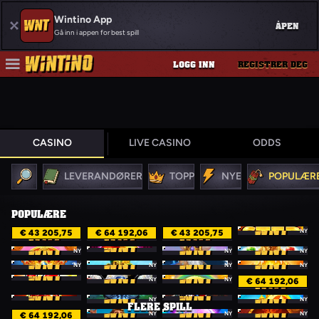
Wintino App
ÅPEN
Gå inn i appen for best spill
LOGG INN
REGISTRER DEG
CASINO
LIVE CASINO
ODDS
LEVERANDØRER
TOPP
NYE
POPULÆR
POPULÆRE
NY
NY
NY
€ 43 205,75
€ 64 192,06
€ 43 205,75
NY
NY
NY
NY
NY
NY
NY
NY
NY
NY
€ 64 192,06
NY
NY
FLERE SPILL
NY
NY
NY
€ 64 192,06