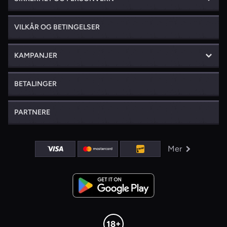
VILKÅR OG BETINGELSER
KAMPANJER
BETALINGER
PARTNERE
Mer