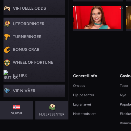
VIRTUELLE ODDS
NY
UTFORDRINGER
TURNERINGER
BONUS CRAB
WHEEL OF FORTUNE
BUTIKK
Generell info
Casin
Om oss
Topp
VIP NIVÅER
Hjelpesenter
Nye
Lag snarvei
Popul
NORSK
Nettstedskart
Eksklu
HJELPESENTER
Bonusk