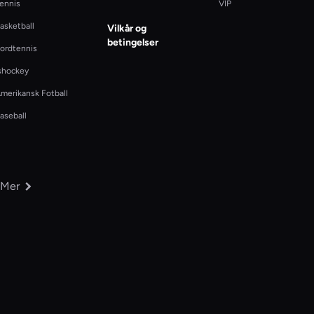
ennis
VIP
asketball
Vilkår og
betingelser
ordtennis
shockey
merikansk Fotball
aseball
Mer