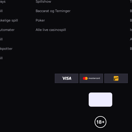
ays
Spillshow
T
ll
Baccarat og Terninger
B
kelige spill
Poker
B
automater
Alle live casinospill
I
ll
A
ckpotter
B
ll