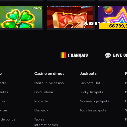
NOUVEAU
PLUS DE JEUX
66 739,
FRANÇAIS
LIVE C
o
Casino en direct
Jackpots
P
ette
Meilleur live casino
Jackpots Hot
P
autés
Gold Saloon
Lucky Jackpots
P
ires
Roulette
Nouveaux jackpots
C
vités
Blackjack
Tous les jackpots
S
 de bonus
Tables
F
internationales