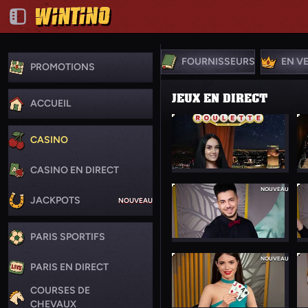
FOURNISSEURS
EN V
PROMOTIONS
JEUX EN DIRECT
ACCUEIL
CASINO
CASINO EN DIRECT
NOUVEAU
JACKPOTS
NOUVEAU
PARIS SPORTIFS
NOUVEAU
PARIS EN DIRECT
COURSES DE
CHEVAUX