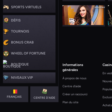
SPORTS VIRTUELS
NOUVEAU
DÉFIS
TOURNOIS
BONUS CRAB
WHEEL OF FORTUNE
BOUTIQUE
Informations
Casin
générales
En ved
NIVEAUX VIP
À propos de nous
Nouve
Centre d'aide
Popula
Créer un raccourci
FRANÇAIS
Exclusi
CENTRE D'AIDE
Plan du site
Achats