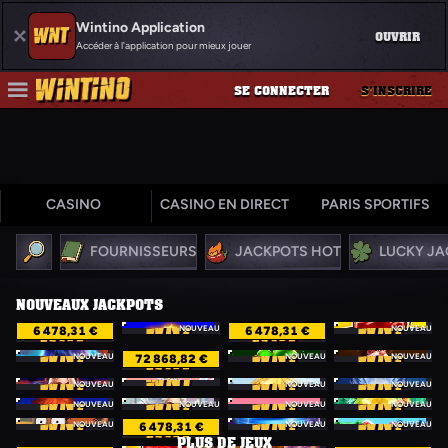
Wintino Application
OUVRIR
Accéder à l'application pour mieux jouer
SE CONNECTER
S'INSCRIRE
CASINO
CASINO EN DIRECT
PARIS SPORTIFS
FOURNISSEURS
JACKPOTS HOT
LUCKY J
NOUVEAUX JACKPOTS
NOUVEAU
NOUVEAU
NOUVEAU
6 478,31 €
6 478,31 €
NOUVEAU
NOUVEAU
NOUVEAU
NOUVEAU
72 868,82 €
NOUVEAU
NOUVEAU
NOUVEAU
NOUVEAU
NOUVEAU
NOUVEAU
NOUVEAU
NOUVEAU
NOUVEAU
NOUVEAU
NOUVEAU
6 478,31 €
PLUS DE JEUX