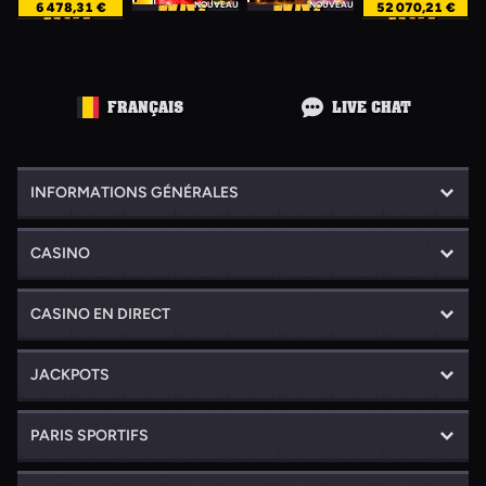
NOUVEAU
NOUVEAU
NOUVEAU
NOUVEAU
6 478,31 €
52 070,21 €
FRANÇAIS
LIVE CHAT
INFORMATIONS GÉNÉRALES
CASINO
CASINO EN DIRECT
JACKPOTS
PARIS SPORTIFS