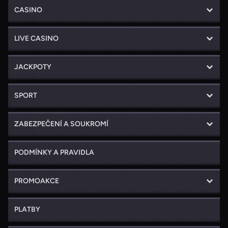
CASINO
LIVE CASINO
JACKPOTY
SPORT
ZABEZPEČENÍ A SOUKROMÍ
PODMÍNKY A PRAVIDLA
PROMOAKCE
PLATBY