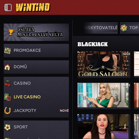
POSKYTOVATELÉ
TOP
OSLAVA
MISTROVSTVÍ SVĚTA
BLACKJACK
PROMOAKCE
NOVÉ
DOMŮ
CASINO
NOVÉ
LIVE CASINO
JACKPOTY
NOVÉ
SPORT