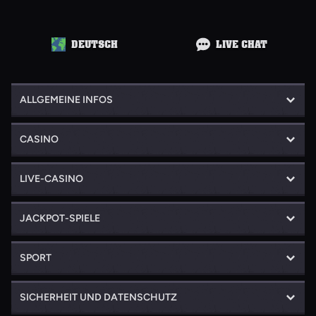
DEUTSCH
LIVE CHAT
ALLGEMEINE INFOS
CASINO
LIVE-CASINO
JACKPOT-SPIELE
SPORT
SICHERHEIT UND DATENSCHUTZ