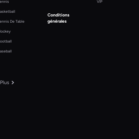
ennis
VIP
asketball
Conditions
générales
ennis De Table
ockey
ootball
aseball
Plus