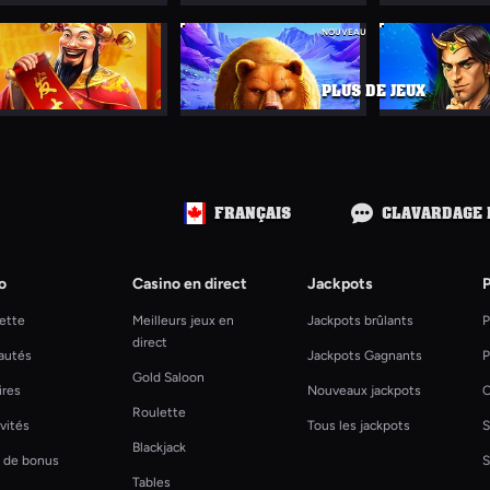
NOUVEAU
PLUS DE JEUX
FRANÇAIS
CLAVARDAGE 
o
Casino en direct
Jackpots
P
ette
Meilleurs jeux en
Jackpots brûlants
P
direct
autés
Jackpots Gagnants
P
Gold Saloon
ires
Nouveaux jackpots
C
Roulette
vités
Tous les jackpots
S
Blackjack
 de bonus
S
Tables