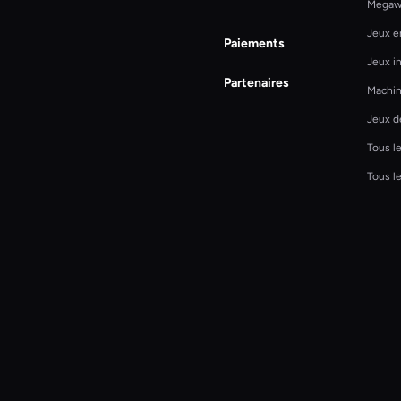
Megaw
Jeux e
Paiements
Jeux i
Partenaires
Machin
Jeux d
Tous l
Tous le