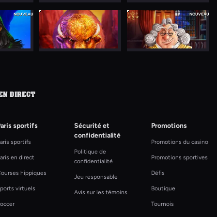
NOUVEAU
NOUVEAU
EN DIRECT
aris sportifs
Sécurité et
Promotions
confidentialité
aris sportifs
Promotions du casino
Politique de
aris en direct
Promotions sportives
confidentialité
ourses hippiques
Défis
Jeu responsable
ports virtuels
Boutique
Avis sur les témoins
occer
Tournois