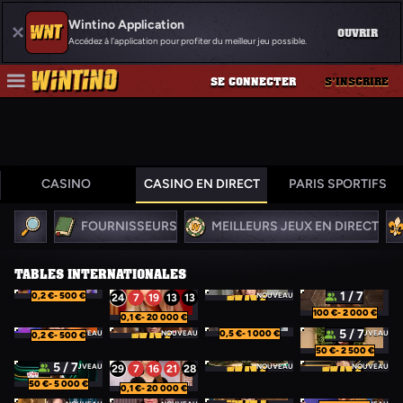
Wintino Application
OUVRIR
Accédez à l'application pour profiter du meilleur jeu possible.
SE CONNECTER
S'INSCRIRE
CASINO
CASINO EN DIRECT
PARIS SPORTIFS
FOURNISSEURS
MEILLEURS JEUX EN DIRECT
TABLES INTERNATIONALES
1 / 7
0,2 €
- 500 €
NOUVEAU
24
7
19
13
13
100 €
- 2 000 €
0,1 €
- 20 000 €
6
0
24
33
13
5 / 7
0,5 €
- 1 000 €
NOUVEAU
NOUVEAU
NOUVEAU
0,2 €
- 500 €
3
15
22
23
22
50 €
- 2 500 €
5 / 7
NOUVEAU
24
21
23
7
18
NOUVEAU
NOUVEAU
29
7
16
21
28
50 €
- 5 000 €
0,1 €
- 20 000 €
9
35
10
8
12