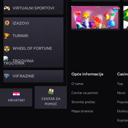
VIRTUALNI SPORTOVI
NOVO
IZAZOVI
TURNIRI
WHEEL OF FORTUNE
TRGOVINA
Opće informacije
Casin
VIP RAZINE
O nama
Top
Centar za pomoć
Novo
CENTAR ZA
HRVATSKI
Stvorite prečac
Popula
POMOĆ
Mapa stranice
Eksklu
Kupnje