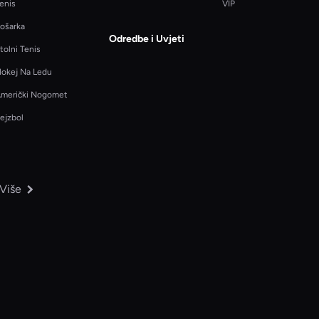
enis
VIP
ošarka
Odredbe i Uvjeti
tolni Tenis
okej Na Ledu
merički Nogomet
ejzbol
Više