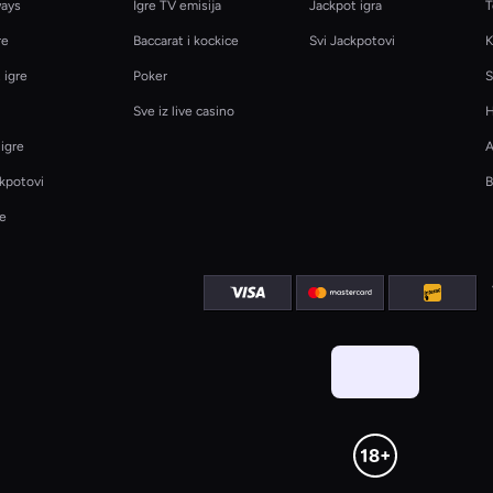
ays
Igre TV emisija
Jackpot igra
T
re
Baccarat i kockice
Svi Jackpotovi
K
 igre
Poker
S
Sve iz live casino
H
igre
A
ckpotovi
B
re