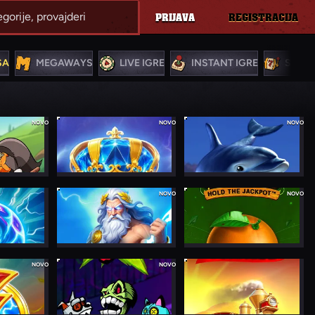
egorije, provajderi
PRIJAVA
REGISTRACIJA
SA
MEGAWAYS
LIVE IGRE
INSTANT IGRE
SLOTO
NOVO
NOVO
NOVO
NOVO
NOVO
NOVO
NOVO