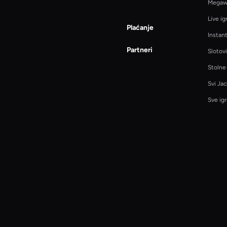
Megaw
Live ig
Plaćanje
Instant
Partneri
Slotovi
Stolne 
Svi Ja
Sve ig