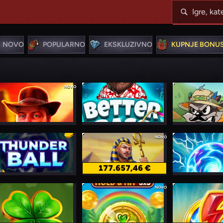
Igre, kat
NOVO
POPULARNO
EKSKLUZIVNO
KUPNJE BONU
NOVO
NOVO
177.657,46 €
NOVO