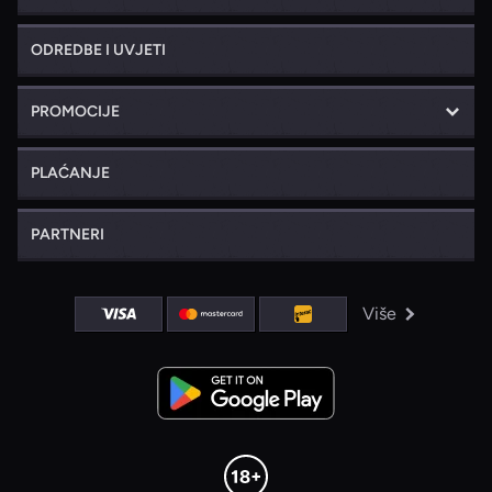
ODREDBE I UVJETI
PROMOCIJE
PLAĆANJE
PARTNERI
Više