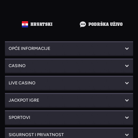
HRVATSKI
PODRŠKA UŽIVO
OPĆE INFORMACIJE
CASINO
LIVE CASINO
JACKPOT IGRE
SPORTOVI
SIGURNOST I PRIVATNOST