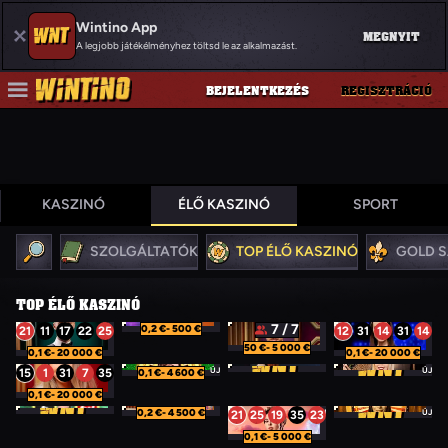
Wintino App
MEGNYIT
A legjobb játékélményhez töltsd le az alkalmazást.
BEJELENTKEZÉS
REGISZTRÁCIÓ
KASZINÓ
ÉLŐ KASZINÓ
SPORT
SZOLGÁLTATÓK
TOP ÉLŐ KASZINÓ
GOLD 
TOP ÉLŐ KASZINÓ
7 / 7
0,2 €
- 500 €
21
11
17
22
25
12
31
14
31
14
50 €
- 5 000 €
0,1 €
- 20 000 €
0,1 €
- 20 000 €
2
5
11
13
23
17
10
14
36
25
ÚJ
ÚJ
15
1
31
7
35
0,1 €
- 4 600 €
35
27
24
12
17
3
29
34
5
1
0,1 €
- 20 000 €
5
31
23
16
3
7
24
19
31
15
2
31
2
32
8
0,2 €
- 4 500 €
ÚJ
ÚJ
21
25
19
35
23
1
27
35
15
2
0,1 €
- 5 000 €
34
12
22
11
32