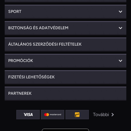
SPORT
BIZTONSÁG ÉS ADATVÉDELEM
ÁLTALÁNOS SZERZŐDÉSI FELTÉTELEK
PROMÓCIÓK
FIZETÉSI LEHETŐSÉGEK
PARTNEREK
További