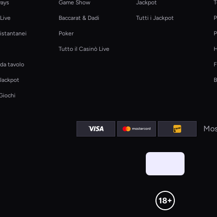
ays
Game Show
Jackpot
T
Live
Baccarat & Dadi
Tutti i Jackpot
P
istantanei
Poker
P
Tutto il Casinò Live
H
 da tavolo
F
 Jackpot
B
 Giochi
Most