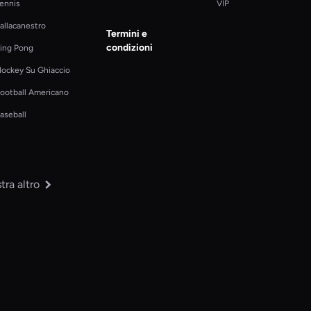
ennis
VIP
allacanestro
Termini e
condizioni
ing Pong
ockey Su Ghiaccio
ootball Americano
aseball
ra altro