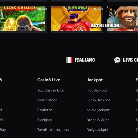
NUOVO
NUOVO
ALTRI GIOCHI
ITALIANO
LIVE C
ò
Casinò Live
Jackpot
Top Casinò Live
Hot Jackpot
S
Gold Saloon
Lucky Jackpot
S
ri
Roulette
Nuovi jackpot
C
vi
Blackjack
Drops & Wins
S
Buy
Tavoli internazionali
Daily Jackpot
C