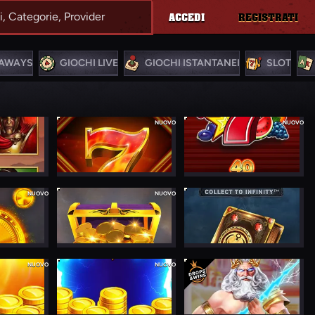
, Categorie, Provider
ACCEDI
REGISTRATI
AWAYS
GIOCHI LIVE
GIOCHI ISTANTANEI
SLOT
NUOVO
NUOVO
NUOVO
NUOVO
NUOVO
NUOVO