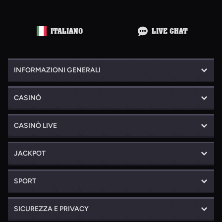
ITALIANO
LIVE CHAT
INFORMAZIONI GENERALI
CASINÒ
CASINÒ LIVE
JACKPOT
SPORT
SICUREZZA E PRIVACY