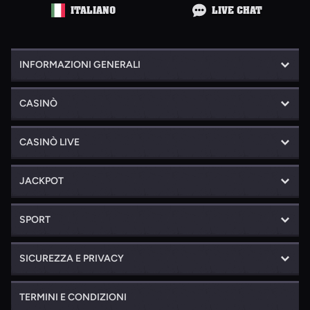
ITALIANO
LIVE CHAT
INFORMAZIONI GENERALI
CASINÒ
CASINÒ LIVE
JACKPOT
SPORT
SICUREZZA E PRIVACY
TERMINI E CONDIZIONI