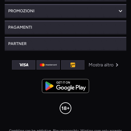
PROMOZIONI
PAGAMENTI
PARTNER
Mostra altro
Gambling can be addictive. Play responsibly. Wintino.com only accepts