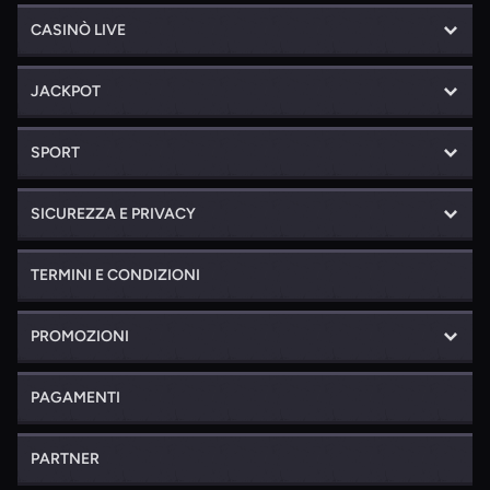
CASINÒ LIVE
JACKPOT
SPORT
SICUREZZA E PRIVACY
TERMINI E CONDIZIONI
PROMOZIONI
PAGAMENTI
PARTNER