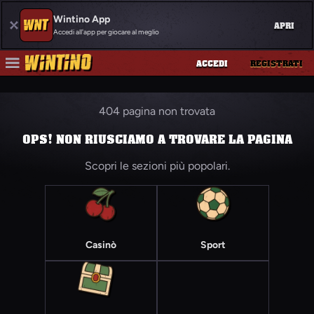
Wintino App
APRI
Accedi all'app per giocare al meglio
ACCEDI
REGISTRATI
404 pagina non trovata
OPS! NON RIUSCIAMO A TROVARE LA PAGINA
Scopri le sezioni più popolari.
Casinò
Sport