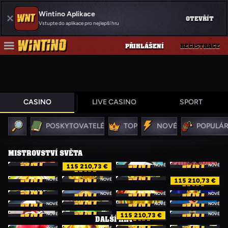
Wintino Aplikace
OTEVŘÍT
Vstupte do aplikace pro nejlepší hru
PŘIHLÁŠENÍ
REGISTRACE
CASINO
LIVE CASINO
SPORT
POSKYTOVATELÉ
TOP
NOVÉ
POPULÁR
MISTROVSTVÍ SVĚTA
NOVÉ
NOVÉ
NOVÉ
115 210,73 €
NOVÉ
NOVÉ
NOVÉ
115 210,73 €
NOVÉ
NOVÉ
NOVÉ
NOVÉ
NOVÉ
NOVÉ
NOVÉ
NOVÉ
115 210,73 €
DALŠÍ HRY