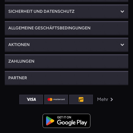
SICHERHEIT UND DATENSCHUTZ
ALLGEMEINE GESCHÄFTSBEDINGUNGEN
AKTIONEN
ZAHLUNGEN
PARTNER
Mehr