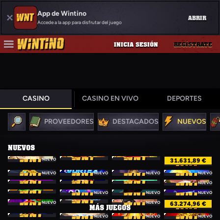
App de Wintino
ABRIR
Accede a la app para disfrutar del juego
INICIA SESIÓN
REGÍSTRATE
CASINO
CASINO EN VIVO
DEPORTES
PROVEEDORES
DESTACADOS
NUEVOS
NUEVOS
NUEVO
NUEVO
31.631,89 €
NUEVO
NUEVO
NUEVO
NUEVO
NUEVO
NUEVO
NUEVO
NUEVO
NUEVO
NUEVO
NUEVO
63.274,96 €
MÁS JUEGOS
NUEVO
NUEVO
NUEVO