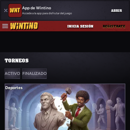
App de Wintino
ABRIR
Accede a la app para disfrutar del juego
INICIA SESIÓN
REGÍSTRATE
TORNEOS
ACTIVO
FINALIZADO
Deportes