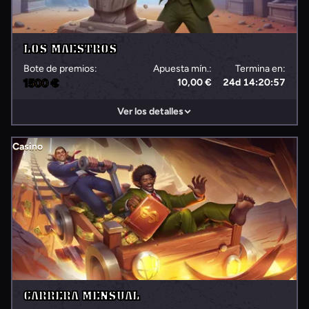
LOS MAESTROS
Bote de premios:
Apuesta mín.:
Termina en:
1500 €
10,00 €
24d 14:20:57
Ver los detalles
Casino
CARRERA MENSUAL