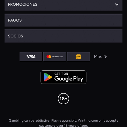
PROMOCIONES
PAGOS
SOCIOS
Más
Gambling can be addictive. Play responsibly. Wintino.com only accepts
customers over 18 years of age.