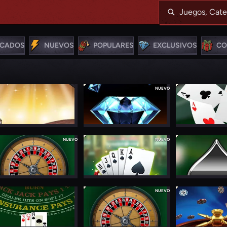
Juegos, Cate
ACADOS
NUEVOS
POPULARES
EXCLUSIVOS
CO
NUEVO
NUEVO
NUEVO
NUEVO