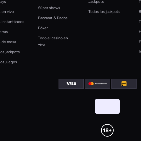
ays
Jackpots
T
Súper shows
 en vivo
Todos los jackpots
B
Baccarat & Dados
 instantáneos
T
Póker
erras
H
Todo el casino en
 de mesa
F
vivo
los jackpots
B
los juegos