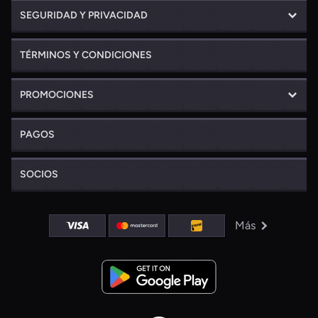
SEGURIDAD Y PRIVACIDAD
TÉRMINOS Y CONDICIONES
PROMOCIONES
PAGOS
SOCIOS
Más