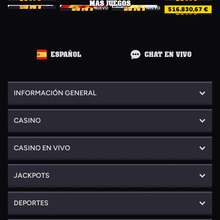
MÁS JUEGOS
NUEVO
NUEVO
516.830,67 €
ESPAÑOL
CHAT EN VIVO
INFORMACIÓN GENERAL
CASINO
CASINO EN VIVO
JACKPOTS
DEPORTES