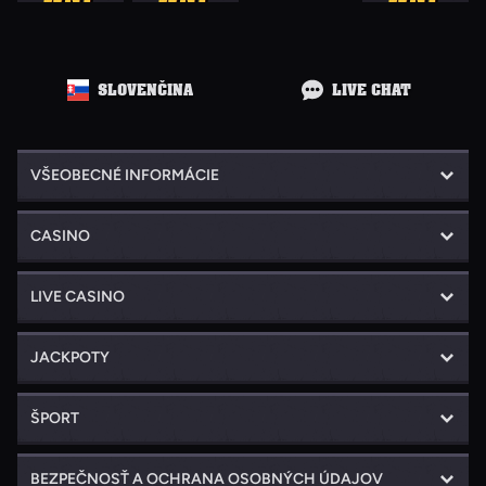
SLOVENČINA
LIVE CHAT
VŠEOBECNÉ INFORMÁCIE
CASINO
LIVE CASINO
JACKPOTY
ŠPORT
BEZPEČNOSŤ A OCHRANA OSOBNÝCH ÚDAJOV