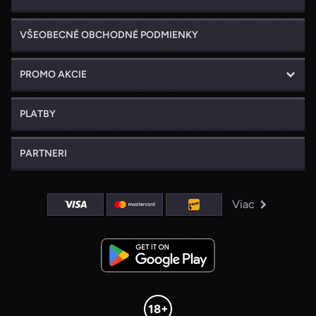
VŠEOBECNÉ OBCHODNÉ PODMIENKY
PROMO AKCIE
PLATBY
PARTNERI
Viac