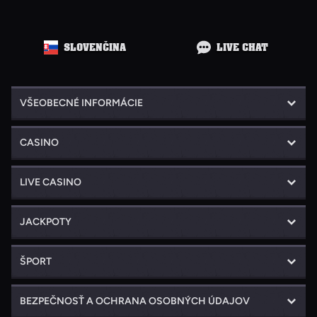
SLOVENČINA
LIVE CHAT
VŠEOBECNÉ INFORMÁCIE
CASINO
LIVE CASINO
JACKPOTY
ŠPORT
BEZPEČNOSŤ A OCHRANA OSOBNÝCH ÚDAJOV