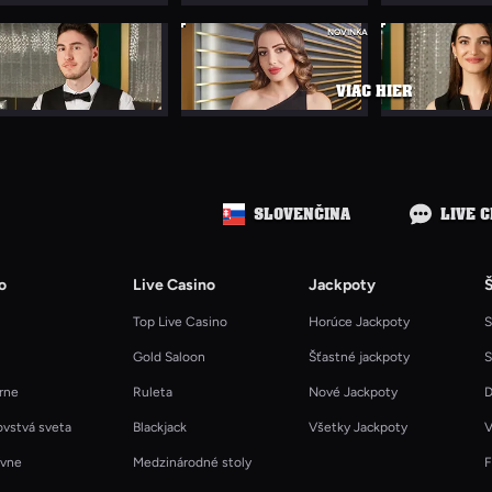
NOVINKA
VIAC HIER
SLOVENČINA
LIVE 
o
Live Casino
Jackpoty
Top Live Casino
Horúce Jackpoty
S
Gold Saloon
Šťastné jackpoty
S
rne
Ruleta
Nové Jackpoty
D
ovstvá sveta
Blackjack
Všetky Jackpoty
V
ívne
Medzinárodné stoly
F