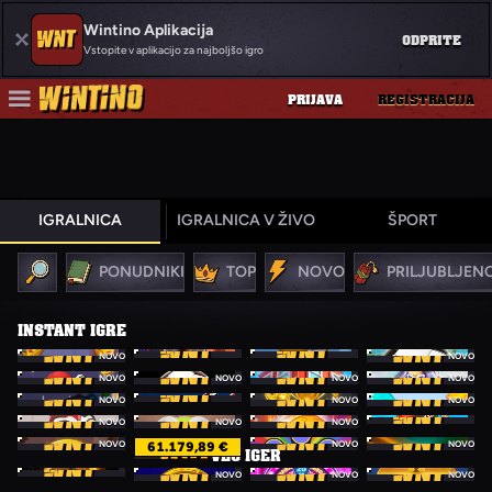
Wintino Aplikacija
ODPRITE
Vstopite v aplikacijo za najboljšo igro
PRIJAVA
REGISTRACIJA
IGRALNICA
IGRALNICA V ŽIVO
ŠPORT
PONUDNIKI
TOP
NOVO
PRILJUBLJEN
INSTANT IGRE
NOVO
NOVO
NOVO
NOVO
NOVO
NOVO
NOVO
NOVO
NOVO
NOVO
NOVO
NOVO
NOVO
NOVO
NOVO
61.179,89 €
VEČ IGER
NOVO
NOVO
NOVO