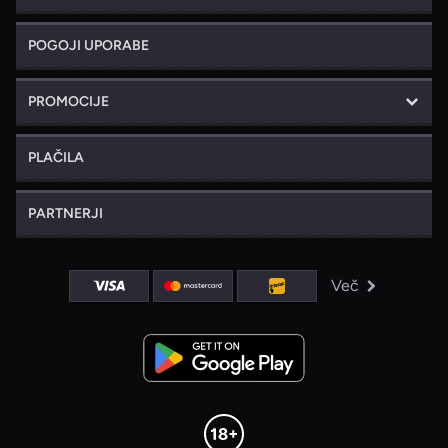
POGOJI UPORABE
PROMOCIJE
PLAČILA
PARTNERJI
Več