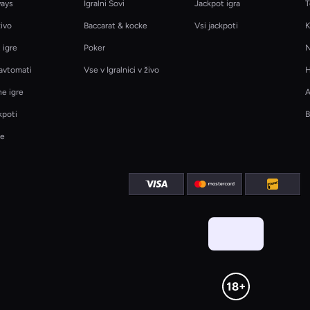
ays
Igralni Šovi
Jackpot igra
T
živo
Baccarat & kocke
Vsi jackpoti
K
 igre
Poker
N
 avtomati
Vse v Igralnici v živo
H
e igre
A
kpoti
B
re