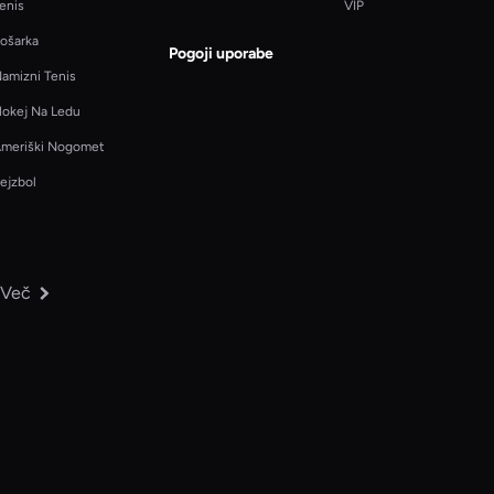
enis
VIP
ošarka
Pogoji uporabe
amizni Tenis
okej Na Ledu
meriški Nogomet
ejzbol
Več