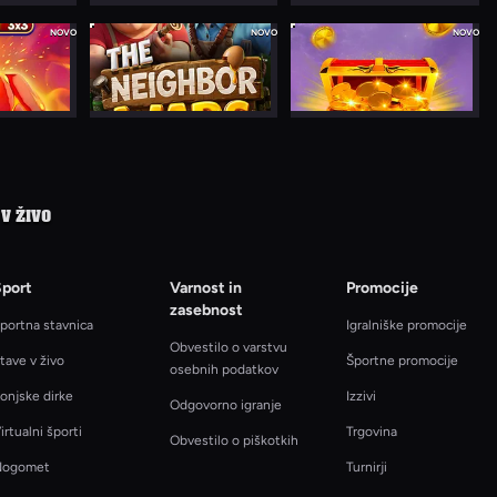
NOVO
NOVO
NOVO
V ŽIVO
Šport
Varnost in
Promocije
zasebnost
portna stavnica
Igralniške promocije
Obvestilo o varstvu
tave v živo
Športne promocije
osebnih podatkov
onjske dirke
Izzivi
Odgovorno igranje
irtualni športi
Trgovina
Obvestilo o piškotkih
Nogomet
Turnirji