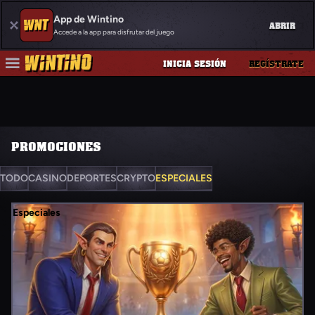
App de Wintino
ABRIR
Accede a la app para disfrutar del juego
INICIA SESIÓN
REGÍSTRATE
PROMOCIONES
TODO
CASINO
DEPORTES
CRYPTO
ESPECIALES
Especiales