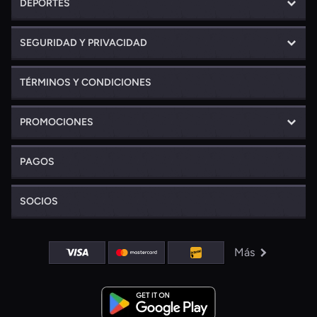
DEPORTES
SEGURIDAD Y PRIVACIDAD
TÉRMINOS Y CONDICIONES
PROMOCIONES
PAGOS
SOCIOS
Más