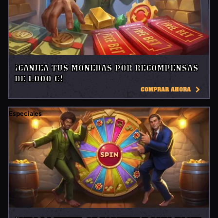
¡CANJEA TUS MONEDAS POR RECOMPENSAS
DE 1.000 €!
COMPRAR AHORA
Especiales