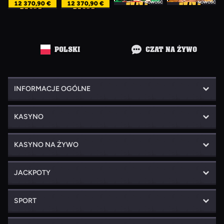
NOWOŚĆ
NOWOŚĆ
NOWOŚĆ
NOWOŚĆ
12 370,90 €
12 370,90 €
POLSKI
CZAT NA ŻYWO
INFORMACJE OGÓLNE
KASYNO
KASYNO NA ŻYWO
JACKPOTY
SPORT