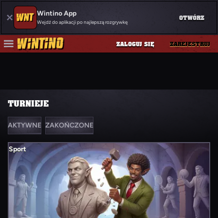
Wintino App
OTWÓRZ
Wejdź do aplikacji po najlepszą rozgrywkę
ZALOGUJ SIĘ
ZAREJESTRUJ
TURNIEJE
AKTYWNE
ZAKOŃCZONE
Sport